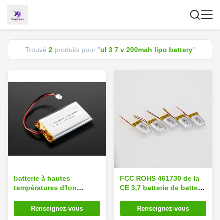
Trouvé
2
produits pour "
ul 3 7 v 200mah lipo battery
"
batterie à hautes
FCC ROHS 461730 de la
températures d'Ion
CE 3,7 batterie de batterie
Battery 3,7 V 200mah
rechargeable de V
Lipo de lithium de 5mm
200mah/écouteur de
Renseignez-vous
Renseignez-vous
avec du CE d'UL
Bluetooth