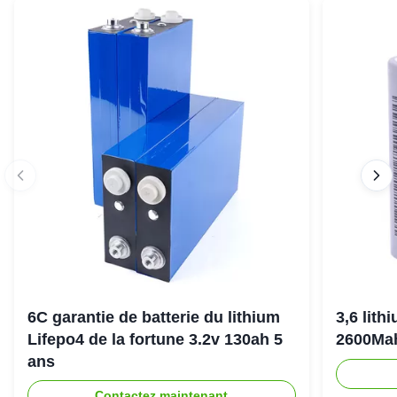
6C garantie de batterie du lithium
3,6 lith
Lifepo4 de la fortune 3.2v 130ah 5
2600Ma
ans
Contactez maintenant