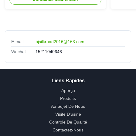
E-mail:
bjsilkroad2016@163.com
Wechat:
15211040646
Liens Rapides
Aperçu
Produits
Au Sujet De Nous
Visite D'usine
Contrôle De Qualité
Contactez-Nous