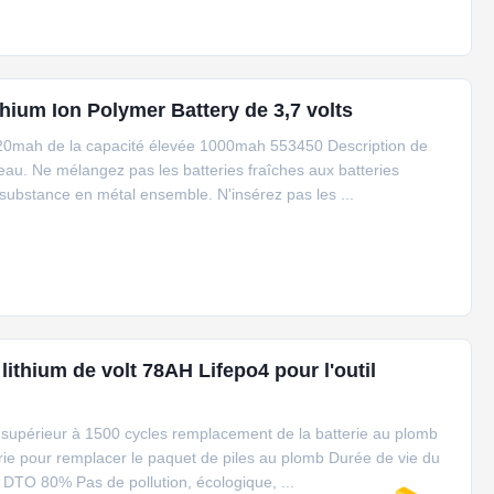
hium Ion Polymer Battery de 3,7 volts
7v 820mah de la capacité élevée 1000mah 553450 Description de
eau. Ne mélangez pas les batteries fraîches aux batteries
a substance en métal ensemble. N'insérez pas les ...
lithium de volt 78AH Lifepo4 pour l'outil
e supérieur à 1500 cycles remplacement de la batterie au plomb
terie pour remplacer le paquet de piles au plomb Durée de vie du
a DTO 80% Pas de pollution, écologique, ...