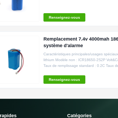
Renseignez-vous
Remplacement 7.4v 4000mah 1865
système d'alarme
Caractéristiques principales/usages spéciaux :
lithium Modèle non : ICR18650-2S2P Volt&Ca
Taux de remplissage standard : 0.2C Taux de
Renseignez-vous
 rapides
Catégories