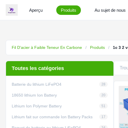
Aperçu
Produits
Au sujet de nous
Fil D'acier à Faible Teneur En Carbone
/
Produits
/
1c 3 2 v
Toutes les catégories
Tro
Batterie du lithium LiFePO4
28
18650 lithium Ion Battery
20
Lithium Ion Polymer Battery
51
Lithium fait sur commande Ion Battery Packs
17
Paquet de batterie au lithium LiFePO4
24