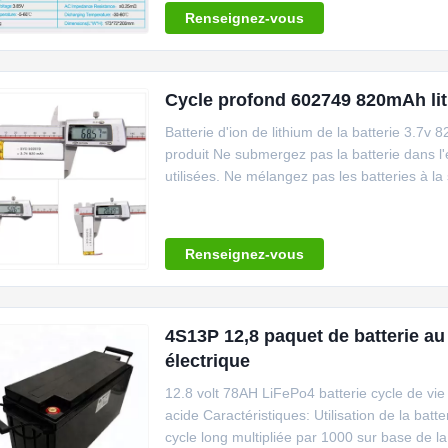
Renseignez-vous
Cycle profond 602749 820mAh lit
Batterie d'ion de lithium de la batterie 3.
produit Ne submergez pas la batterie dans l'
utilisées. Ne mélangez pas les batteries à l
Renseignez-vous
4S13P 12,8 paquet de batterie au 
électrique
12.8 volt 78AH LiFePo4 batterie cycle de vi
acide Caractéristiques: Utilisation de la bat
cycle long multipliée par 1000 sur base de l