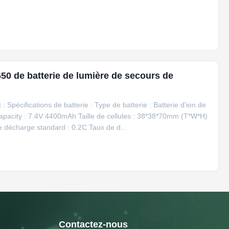
0 de batterie de lumière de secours de
 Spécifications de batterie : Type de batterie : Batterie d'ion de
pacity : 7.4V 4400mAh Taille de cellules : 38*38*70mm (T*W*H)
 décharge standard : 0.2C Taux de d...
Contactez-nous